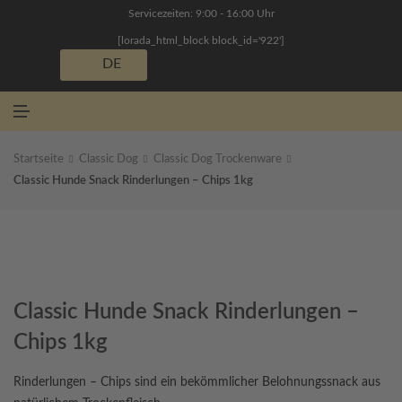
N
Servicezeiten: 9:00 - 16:00 Uhr
Ü
[lorada_html_block block_id='922']
DE
M
E
N
Ü
Startseite
Classic Dog
Classic Dog Trockenware
Classic Hunde Snack Rinderlungen – Chips 1kg
Classic Hunde Snack Rinderlungen –
Chips 1kg
Rinderlungen – Chips sind ein bekömmlicher Belohnungssnack aus