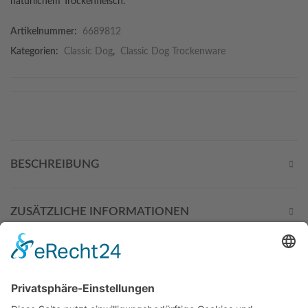
natürlichem Trockenfleisch.
Artikelnummer:
6689812
Kategorien:
Classic Dog
,
Classic Dog Trockenware
BESCHREIBUNG
ZUSÄTZLICHE INFORMATIONEN
DIESE PRODUKTE KÖNNTEN