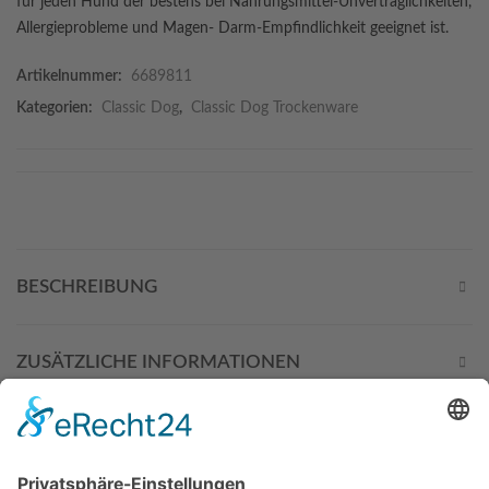
für jeden Hund der bestens bei Nahrungsmittel-Unverträglichkeiten,
Allergieprobleme und Magen- Darm-Empfindlichkeit geeignet ist.
Artikelnummer:
6689811
Kategorien:
Classic Dog
,
Classic Dog Trockenware
BESCHREIBUNG
ZUSÄTZLICHE INFORMATIONEN
DIESE PRODUKTE KÖNNTEN