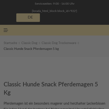
N
Servicezeiten: 9:00 - 16:00 Uhr
Ü
[lorada_html_block block_id='922']
DE
M
E
N
Ü
Startseite
Classic Dog
Classic Dog Trockenware
Classic Hunde Snack Pferdemagen 5 kg
Classic Hunde Snack Pferdemagen 5
Kg
Pferdemagen ist ein besonders magerer und herzhafter Leckerbissen