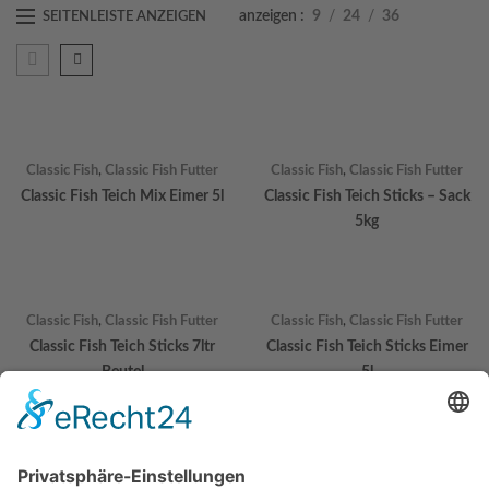
anzeigen
9
24
36
SEITENLEISTE ANZEIGEN
Classic Fish
,
Classic Fish Futter
Classic Fish
,
Classic Fish Futter
Classic Fish Teich Mix Eimer 5l
Classic Fish Teich Sticks – Sack
5kg
Classic Fish
,
Classic Fish Futter
Classic Fish
,
Classic Fish Futter
Classic Fish Teich Sticks 7ltr
Classic Fish Teich Sticks Eimer
Beutel
5l
Classic Fish
,
Classic Fish Futter