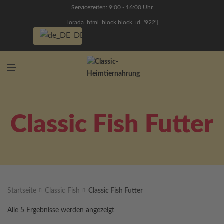
N
Servicezeiten: 9:00 - 16:00 Uhr
Ü
[lorada_html_block block_id='922']
DE
M
E
N
Ü
Classic Fish Futter
Startseite
Classic Fish
Classic Fish Futter
Alle 5 Ergebnisse werden angezeigt