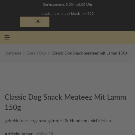
N
Servicezeiten: 9:00 - 16:00 Uhr
Ü
[lorada_html_block block_id='922']
DE
M
E
N
Ü
Startseite
Classic Dog
Classic Dog Snack meateez mit Lamm 150g
Classic Dog Snack Meateez Mit Lamm
150g
getreidefreies Ergänzungsfutter für Hunde mit viel Fleisch
Artikelnummer:
6696138