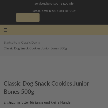
N
Servicezeiten: 9:00 - 16:00 Uhr
Ü
[lorada_html_block block_id='922']
DE
M
E
N
Ü
Startseite
Classic Dog
Classic Dog Snack Cookies Junior Bones 500g
Classic Dog Snack Cookies Junior
Bones 500g
Ergänzungsfutter für junge und kleine Hunde