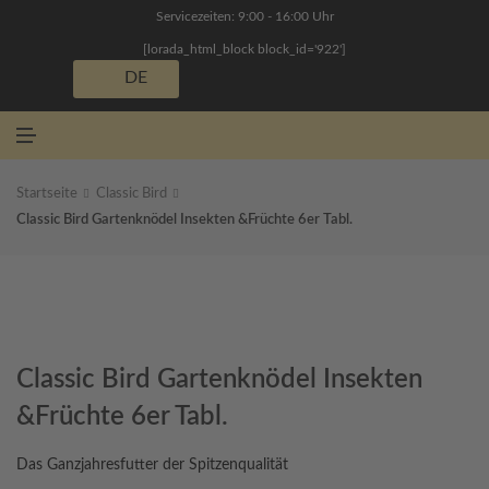
N
Servicezeiten: 9:00 - 16:00 Uhr
Ü
[lorada_html_block block_id='922']
DE
M
E
N
Ü
Startseite
Classic Bird
Classic Bird Gartenknödel Insekten &Früchte 6er Tabl.
Classic Bird Gartenknödel Insekten
&Früchte 6er Tabl.
Das Ganzjahresfutter der Spitzenqualität